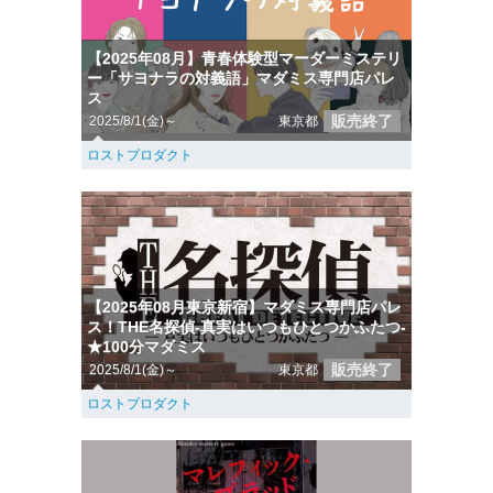
【2025年08月】青春体験型マーダーミステリ
ー「サヨナラの対義語」マダミス専門店パレ
ス
販売終了
2025/8/1(金)～
東京都
ロストプロダクト
【2025年08月東京新宿】マダミス専門店パレ
ス！THE名探偵-真実はいつもひとつかふたつ-
★100分マダミス
販売終了
2025/8/1(金)～
東京都
ロストプロダクト