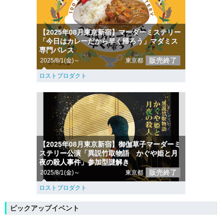
【2025年08月東京新宿】マーダーミステリー
「今日はカレーだから早く帰ろう」マダミス
専門パレス
販売終了
2025/8/1(金)～
東京都
ロストプロダクト
【2025年08月東京新宿】御伽草子マーダーミ
ステリー公演「異説竹取物語 かぐや姫と月
夜の殺人事件」参加型謎解き
販売終了
2025/8/1(金)～
東京都
ロストプロダクト
ピックアップイベント