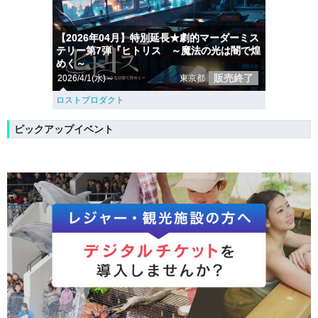
【2026年04月】特別延長★劇的マーダーミス
テリー第7弾『ヒトリス ～魔法の光は闇で煌
めく～
販売終了
2026/4/1(水)～
東京都
ロストプロダクト
ピックアップイベント