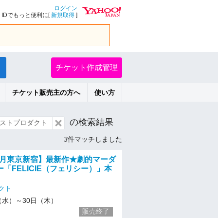
ログイン
IDでもっと便利に[
新規取得
]
チケット作成管理
チケット販売主の方へ
使い方
の検索結果
ストプロダクト
3
件マッチしました
04月東京新宿】最新作★劇的マーダ
「FELICIE（フェリシー）」本
クト
/1（水）～30日（木）
販売終了