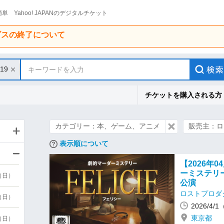
単 Yahoo! JAPANのデジタルチケット
ービスの終了について
/19
キーワードを入力
チケットを購入される方
カテゴリー：本、ゲーム、アニメ
販売主：ロ
表示順について
【2026年
ーミステリー
9（日）
公演
ロストプロダ
9（日）
2026/4
東京都
6（日）