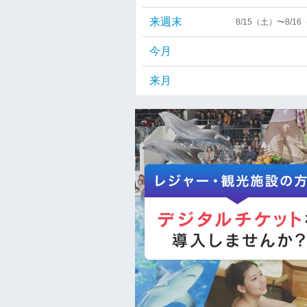
来週末
8/15（土）〜8/1
今月
来月