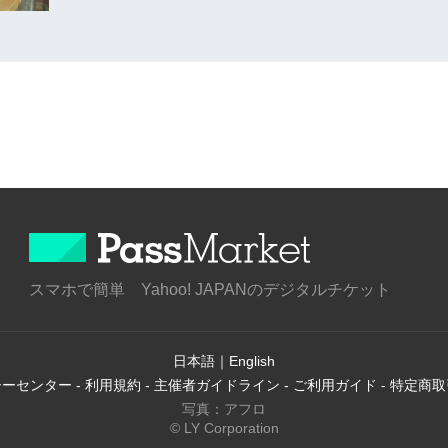
スマホで簡単 Yahoo! JAPANのデジタルチケット
日本語
｜
English
シーセンター
-
利用規約
-
主催者ガイドライン
-
ご利用ガイド
-
特定商取
写真：アフロ
© LY Corporation