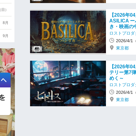
6（日）
【2026年
ASILIC
8月
き・映画の
ロストプロダ
9月
2026/4
東京都
【2026年
テリー第7
めく～
ロストプロダ
2026/4
東京都