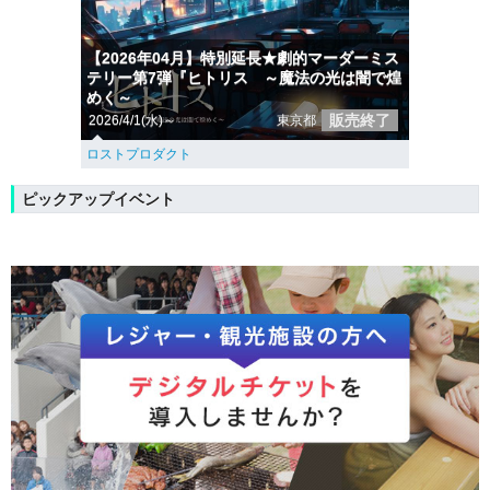
【2026年04月】特別延長★劇的マーダーミス
テリー第7弾『ヒトリス ～魔法の光は闇で煌
めく～
販売終了
2026/4/1(水)～
東京都
ロストプロダクト
ピックアップイベント