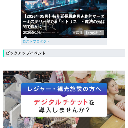
【2026年05月】特別延長最終月★劇的マーダ
ーミステリー第7弾『ヒトリス ～魔法の光は
闇で煌めく～
販売終了
2026/5/1(金)～
東京都
ロストプロダクト
ピックアップイベント