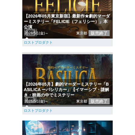
【2026年05月東京新宿】最新作★劇的マーダ
ーミステリー「FELICIE（フェリシー）」本
公演
販売終了
2026/5/1(金)～
東京都
ロストプロダクト
【2026年05月】劇的マーダーミステリー「B
ASILICA ーバシリカー」【イマーシブ・謎解
き・映画の中でミステリー
販売終了
2026/5/1(金)～
東京都
ロストプロダクト