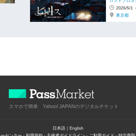
ロストプロダ
2026/5
東京都
スマホで簡単 Yahoo! JAPANのデジタルチケット
日本語
｜
English
シーセンター
-
利用規約
-
主催者ガイドライン
-
ご利用ガイド
-
特定商取