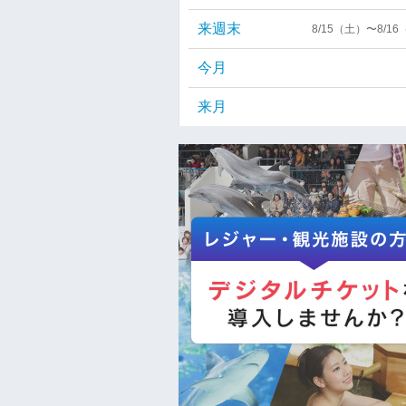
来週末
8/15（土）〜8/1
今月
来月