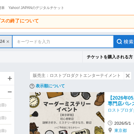
単 Yahoo! JAPANのデジタルチケット
ービスの終了について
/24
キーワードを入力
チケットを購入される方
販売主：ロストプロダクトエンターテイメント
表示順について
【2026年
専門店パレ
9（日）
ロストプロダ
9（日）
2026/5
東京都
6（日）