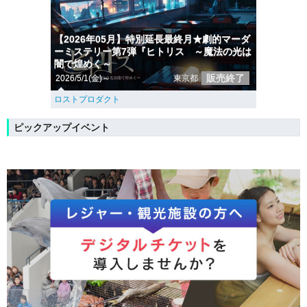
【2026年05月】特別延長最終月★劇的マーダ
ーミステリー第7弾『ヒトリス ～魔法の光は
闇で煌めく～
販売終了
2026/5/1(金)～
東京都
ロストプロダクト
ピックアップイベント