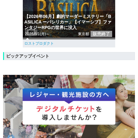
【2026年06月】劇的マーダーミステリー「B
ASILICA ーバシリカー」【イマーシブ】ファ
ンタジーRPGの世界に没入
販売終了
2026/6/1(月)～
東京都
ロストプロダクト
ピックアップイベント