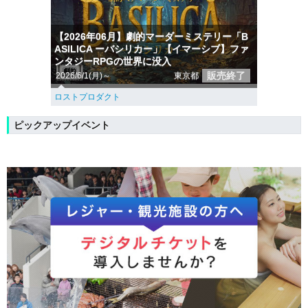
【2026年06月】劇的マーダーミステリー「B
ASILICA ーバシリカー」【イマーシブ】ファ
ンタジーRPGの世界に没入
販売終了
2026/6/1(月)～
東京都
ロストプロダクト
ピックアップイベント