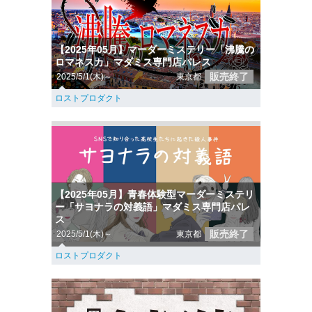
【2025年05月】マーダーミステリー「沸騰の
ロマネスカ」マダミス専門店パレス
販売終了
2025/5/1(木)～
東京都
ロストプロダクト
【2025年05月】青春体験型マーダーミステリ
ー「サヨナラの対義語」マダミス専門店パレ
ス
販売終了
2025/5/1(木)～
東京都
ロストプロダクト