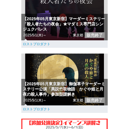
【2025年05月東京新宿】マーダーミステリー
「殺人者たちの夜会」★マダミス専門店シン
ジュクパレス
販売終了
2025/5/1(木)～
東京都
ロストプロダクト
【2025年05月東京新宿】御伽草子マーダーミ
ステリー公演「異説竹取物語 かぐや姫と月
夜の殺人事件」参加型謎解き
販売終了
2025/5/1(木)～
東京都
ロストプロダクト