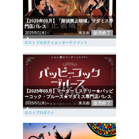
【2025年05月】「探偵禁止領域」マダミス専
門店パレス
販売終了
2025/5/1(木)～
東京都
ロストプロダクトエンターテイメント
【2025年05月】マーダーミステリー★パッピ
ーコック・ブルース★マダミス専門店パレス
販売終了
2025/5/1(木)～
東京都
ロストプロダクト