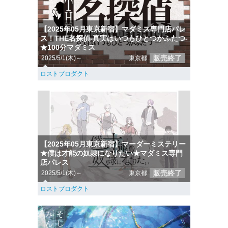
【2025年05月東京新宿】マダミス専門店パレ
ス！THE名探偵-真実はいつもひとつかふたつ-
★100分マダミス
販売終了
2025/5/1(木)～
東京都
ロストプロダクト
【2025年05月東京新宿】マーダーミステリー
★僕は才能の奴隷になりたい★マダミス専門
店パレス
販売終了
2025/5/1(木)～
東京都
ロストプロダクト