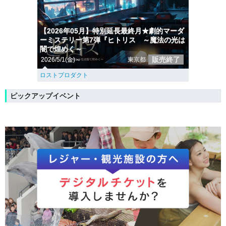
【2026年05月】特別延長最終月★劇的マーダ
ーミステリー第7弾『ヒトリス ～魔法の光は
闇で煌めく～
販売終了
2026/5/1(金)～
東京都
ロストプロダクト
ピックアップイベント