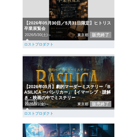
【2026年05月30日／5月31日限定】ヒトリス
卒業展覧会
販売終了
2026/5/30(土)～
東京都
ロストプロダクト
【2026年05月】劇的マーダーミステリー「B
ASILICA ーバシリカー」【イマーシブ・謎解
き・映画の中でミステリー
販売終了
2026/5/1(金)～
東京都
ロストプロダクト