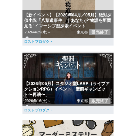
【新イベント】【2026年04月／05月】絶対探
偵小説「八葉道事件」｜あなたが“物語を垣間
見る”イマーシブ型探索イベント
販売終了
2026/4/29(水)～
東京都
ロストプロダクト
【2026年05月】スタジオ型LARP（ライブア
クションRPG）イベント「聖罰ギャンビッ
ト〜再演〜」
販売終了
2026/5/16(土)～
東京都
ロストプロダクト