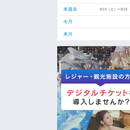
来週末
8/15（土）〜8/1
今月
来月