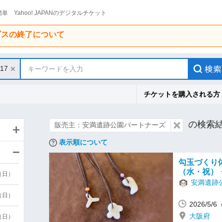
単 Yahoo! JAPANのデジタルチケット
ービスの終了について
/17
キーワードを入力
チケットを購入される方
の検索
販売主：安満遺跡公園パートナーズ
表示順について
勾玉づくり体
（水・祝）・
9（日）
安満遺跡
9（日）
2026/5
大阪府
6（日）