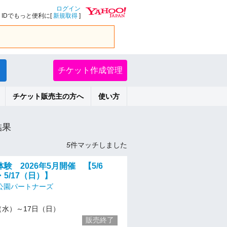
ログイン
IDでもっと便利に[
新規取得
]
チケット作成管理
チケット販売主の方へ
使い方
結果
5
件マッチしました
験 2026年5月開催 【5/6
5/17（日）】
公園パートナーズ
/6（水）～17日（日）
販売終了