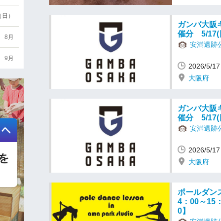
6（日）
ガンバ大阪キ
催分 5/17(
8月
安満遺跡
9月
2026/5/
大阪府
ガンバ大阪キ
催分 5/17(
安満遺跡
2026/5/
大阪府
ポールダンス 
4：00～15
0】