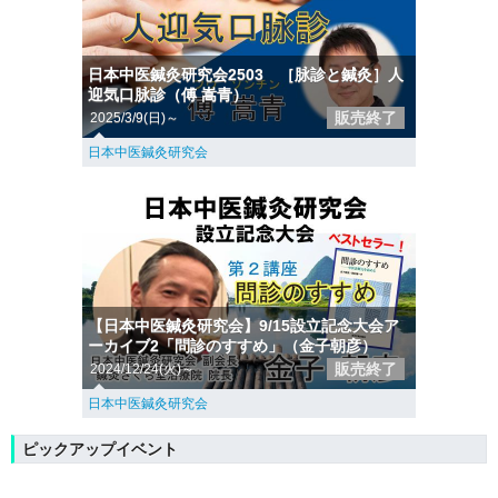
日本中医鍼灸研究会2503 ［脉診と鍼灸］人
迎気口脉診（傅 嵩青）
販売終了
2025/3/9(日)～
日本中医鍼灸研究会
【日本中医鍼灸研究会】9/15設立記念大会ア
ーカイブ2「問診のすすめ」（金子朝彦）
販売終了
2024/12/24(火)～
日本中医鍼灸研究会
ピックアップイベント