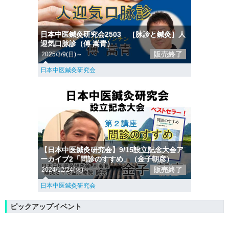
日本中医鍼灸研究会2503 ［脉診と鍼灸］人
迎気口脉診（傅 嵩青）
販売終了
2025/3/9(日)～
日本中医鍼灸研究会
【日本中医鍼灸研究会】9/15設立記念大会ア
ーカイブ2「問診のすすめ」（金子朝彦）
販売終了
2024/12/24(火)～
日本中医鍼灸研究会
ピックアップイベント