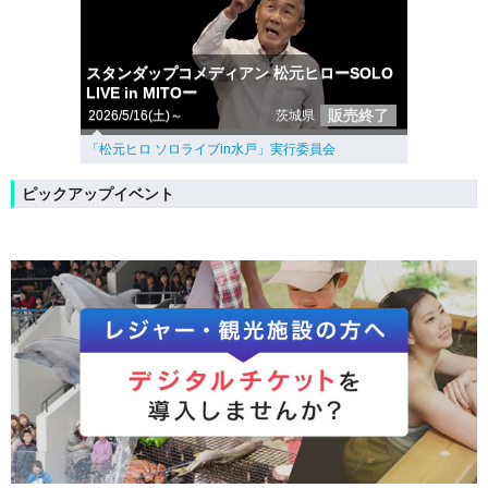
スタンダップコメディアン 松元ヒローSOLO
LIVE in MITOー
販売終了
2026/5/16(土)～
茨城県
「松元ヒロ ソロライブin水戸」実行委員会
ピックアップイベント