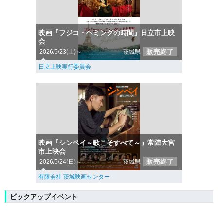
映画『フジコ・ヘミングの時間』日立市上映
会
販売終了
2026/5/23(土)～
茨城県
日立上映実行委員会
映画『シンペイ～歌こそすべて～』常陸大宮
市上映会
販売終了
2026/5/24(日)～
茨城県
有限会社 茨城映画センター
ピックアップイベント