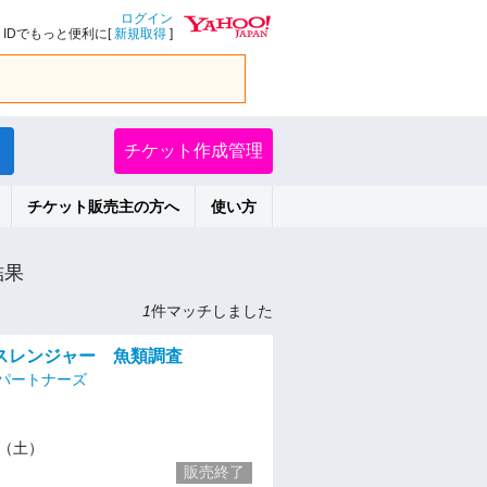
ログイン
IDでもっと便利に[
新規取得
]
チケット作成管理
チケット販売主の方へ
使い方
結果
1
件マッチしました
スレンジャー 魚類調査
パートナーズ
24（土）
販売終了