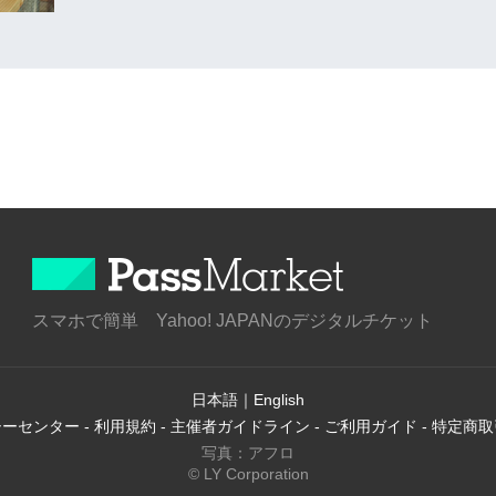
スマホで簡単 Yahoo! JAPANのデジタルチケット
日本語
｜
English
シーセンター
-
利用規約
-
主催者ガイドライン
-
ご利用ガイド
-
特定商取
写真：アフロ
© LY Corporation