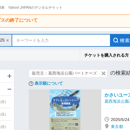
単 Yahoo! JAPANのデジタルチケット
ービスの終了について
/25
キーワードを入力
チケットを購入される方
の検索
販売主：葛西海浜公園パートナーズ
表示順について
かさいユー
葛西海浜公園
9（日）
9（日）
2025/5/
東京都
6（日）