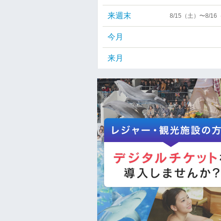
来週末
8/15（土）〜8/1
今月
来月