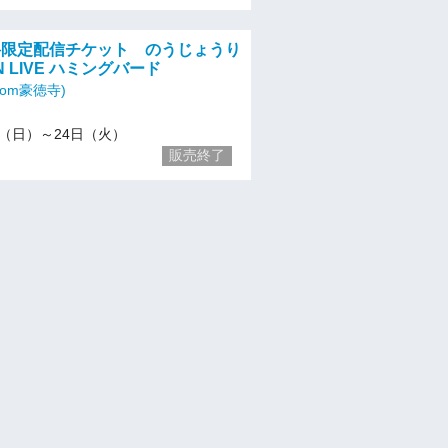
)有料限定配信チケット のうじょうり
N LIVE ハミングバード
room豪徳寺)
/22（日）～24日（火）
販売終了