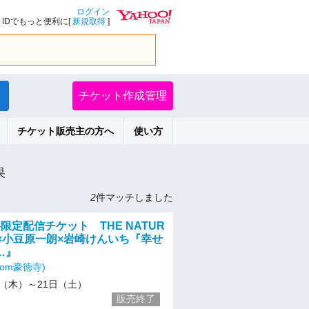
ログイン
IDでもっと便利に[
新規取得
]
チケット作成管理
チケット販売主の方へ
使い方
果
2
件マッチしました
有料限定配信チケット THE NATUR
RS×小豆原一朗×岩崎けんいち『幸せ
…』
room豪徳寺)
/19（木）～21日（土）
販売終了