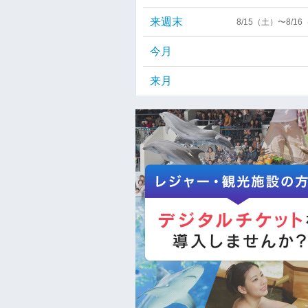
来週末
8/15（土）〜8/1
今月
来月