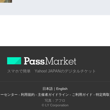
スマホで簡単 Yahoo! JAPANのデジタルチケット
日本語
｜
English
シーセンター
-
利用規約
-
主催者ガイドライン
-
ご利用ガイド
-
特定商取
写真：アフロ
© LY Corporation