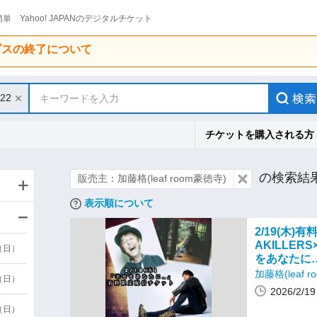
単 Yahoo! JAPANのデジタルチケット
ービスの終了について
/22
キーワードを入力
チケットを購入される方
の検索結
販売主：加藤格(leaf room豪徳寺)
表示順について
2/19(木)
AKILLE
9（日）
をあなたに
加藤格(leaf 
9（日）
2026/2
6（日）