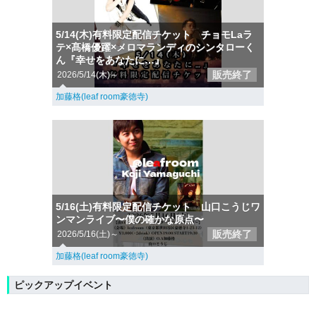
5/14(木)有料限定配信チケット チョモLaラ
テ×髙橋優躍×メロマランディのシンタローく
ん『幸せをあなたに…』
販売終了
2026/5/14(木)～
加藤格(leaf room豪徳寺)
5/16(土)有料限定配信チケット 山口こうじワ
ンマンライブ〜僕の確かな原点〜
販売終了
2026/5/16(土)～
加藤格(leaf room豪徳寺)
ピックアップイベント