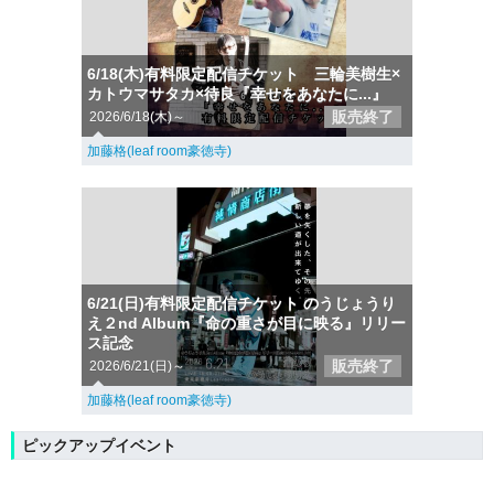
6/18(木)有料限定配信チケット 三輪美樹生×
カトウマサタカ×待良『幸せをあなたに...』
販売終了
2026/6/18(木)～
加藤格(leaf room豪徳寺)
6/21(日)有料限定配信チケット のうじょうり
え２nd Album『命の重さが目に映る』リリー
ス記念
販売終了
2026/6/21(日)～
加藤格(leaf room豪徳寺)
ピックアップイベント