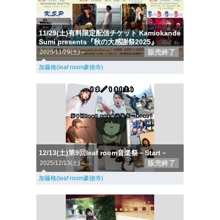
11/29(土)有料限定配信チケット Kamiokande
Sumi presents『秋の大感謝祭2025』
販売終了
2025/11/29(土)～
加藤格(leaf room豪徳寺)
12/13(土)第9回leaf room音楽祭－Start－
販売終了
2025/12/13(土)～
加藤格(leaf room豪徳寺)