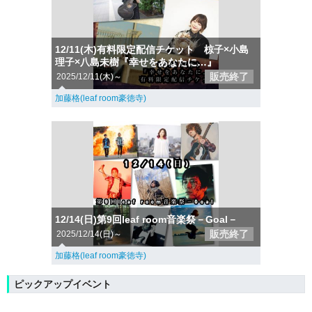
12/11(木)有料限定配信チケット 椋子×小島
理子×八島未樹『幸せをあなたに…』
販売終了
2025/12/11(木)～
加藤格(leaf room豪徳寺)
12/14(日)第9回leaf room音楽祭－Goal－
販売終了
2025/12/14(日)～
加藤格(leaf room豪徳寺)
ピックアップイベント