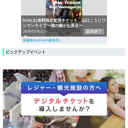
5/16(土)有料限定配信チケット 山口こうじワ
ンマンライブ〜僕の確かな原点〜
販売終了
2026/5/16(土)～
加藤格(leaf room豪徳寺)
ピックアップイベント