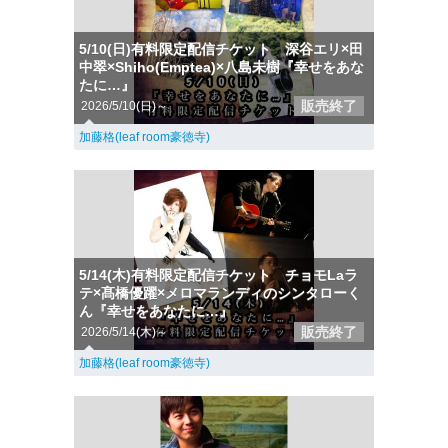
5/10(日)有料限定配信チケット 深谷エリ×田
中翠×Shiho(Emptea)×八島未樹『幸せをあな
たに…』
販売終了
2026/5/10(日)～
加藤格(leaf room豪徳寺)
5/14(木)有料限定配信チケット チョモLaラ
テ×髙橋優躍×メロマランディのシンタローく
ん『幸せをあなたに…』
販売終了
2026/5/14(木)～
加藤格(leaf room豪徳寺)