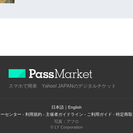
スマホで簡単 Yahoo! JAPANのデジタルチケット
日本語
｜
English
シーセンター
-
利用規約
-
主催者ガイドライン
-
ご利用ガイド
-
特定商取
写真：アフロ
© LY Corporation