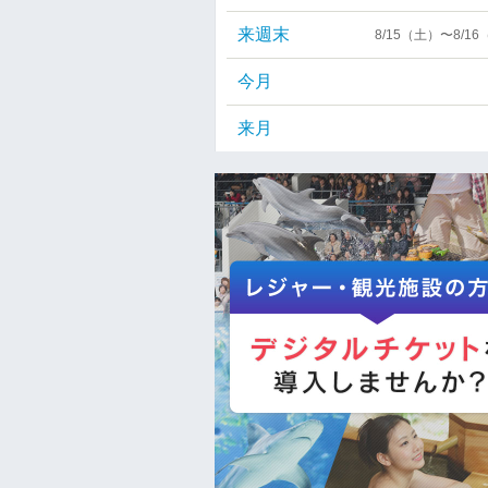
来週末
8/15（土）〜8/1
今月
来月