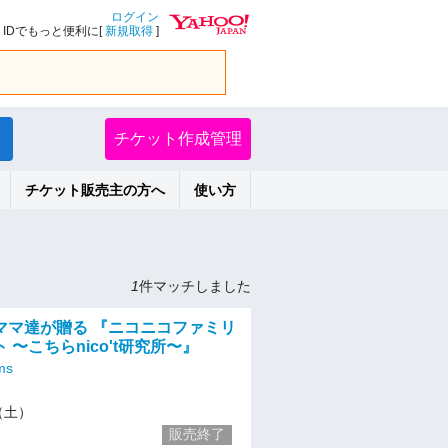
ログイン
IDでもっと便利に[
新規取得
]
チケット作成管理
チケット販売主の方へ
使い方
1
件マッチしました
ママ達が贈る 『ニコニコファミリ
 〜こちらnico't研究所〜』
ms
1（土）
販売終了