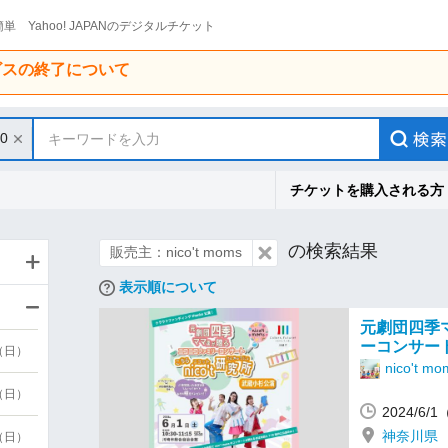
単 Yahoo! JAPANのデジタルチケット
ービスの終了について
30
キーワードを入力
チケットを購入される方
の検索結果
販売主：nico't moms
表示順について
元劇団四季
ーコンサート
9（日）
nico't mo
9（日）
2024/6/
神奈川県
6（日）