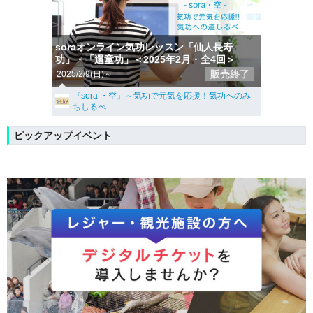
soraオンライン気功レッスン「仙人長寿
功」・「還童功」＜2025年2月・全4回＞
販売終了
2025/2/9(日)～
『sora ・空』～気功で元気を応援！気功へのみ
ちしるべ
ピックアップイベント