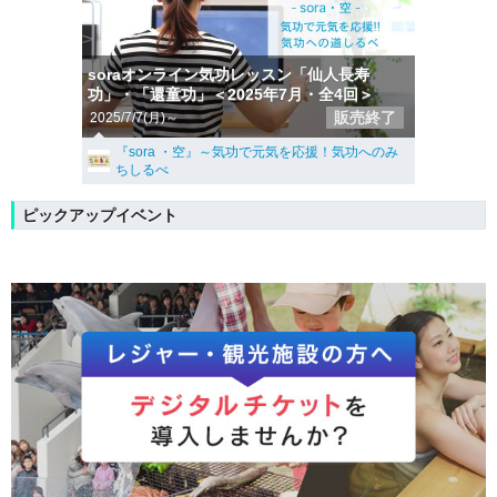
soraオンライン気功レッスン「仙人長寿
功」・「還童功」＜2025年7月・全4回＞
販売終了
2025/7/7(月)～
『sora ・空』～気功で元気を応援！気功へのみ
ちしるべ
ピックアップイベント