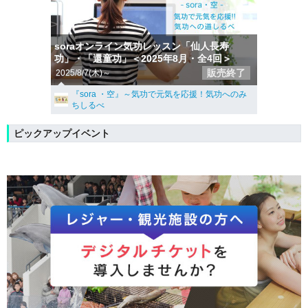
soraオンライン気功レッスン「仙人長寿
功」・「還童功」＜2025年8月・全4回＞
販売終了
2025/8/7(木)～
『sora ・空』～気功で元気を応援！気功へのみ
ちしるべ
ピックアップイベント