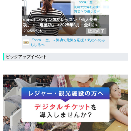
soraオンライン気功レッスン「仙人長寿
功」・「還童功」＜2025年6月・全4回＞
販売終了
2025/6/5(木)～
『sora ・空』～気功で元気を応援！気功へのみ
ちしるべ
ピックアップイベント