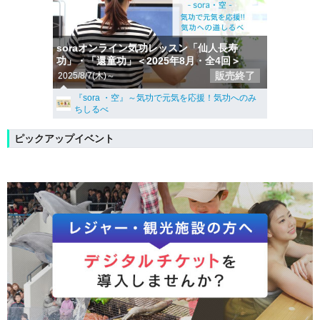
soraオンライン気功レッスン「仙人長寿
功」・「還童功」＜2025年8月・全4回＞
販売終了
2025/8/7(木)～
『sora ・空』～気功で元気を応援！気功へのみ
ちしるべ
ピックアップイベント