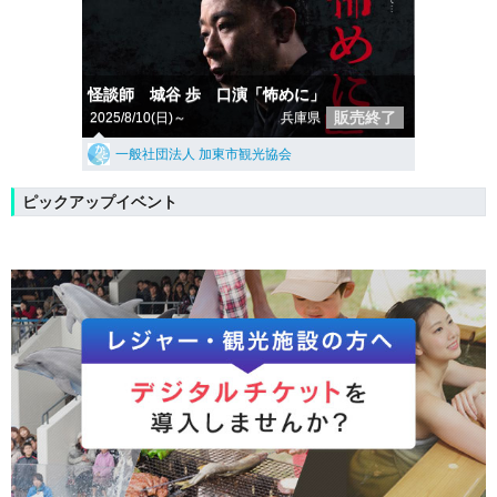
怪談師 城谷 歩 口演「怖めに」
販売終了
2025/8/10(日)～
兵庫県
一般社団法人 加東市観光協会
ピックアップイベント