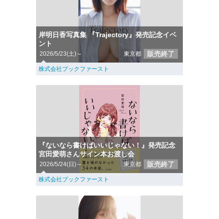
岸明日香写真集 『Trajectory』発売記念イベ
ント
販売終了
2026/5/23(土)～
東京都
株式会社ブックファースト
『ないなら書けばいいじゃない！』発売記念
宮田愛萌さんサイン本お渡し会
販売終了
2026/5/24(日)～
東京都
株式会社ブックファースト