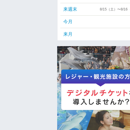
来週末
8/15（土）〜8/1
今月
来月