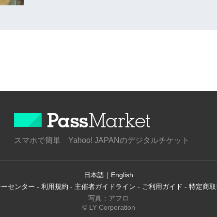
スマホで簡単 Yahoo! JAPANのデジタルチケット
日本語
｜
English
シーセンター
-
利用規約
-
主催者ガイドライン
-
ご利用ガイド
-
特定商取
写真：アフロ
© LY Corporation