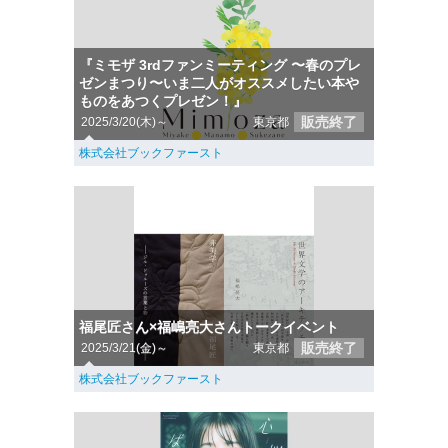
『ミモザ 3rdファンミーティング 〜春のプレ
ゼンまつり〜いま二人がオススメしたい本や
ものをあつくプレゼン！』
販売終了
2025/3/20(木)～
東京都
株式会社ブックファースト
福尾匠さん×福嶋亮大さんトークイベント
販売終了
2025/3/21(金)～
東京都
株式会社ブックファースト