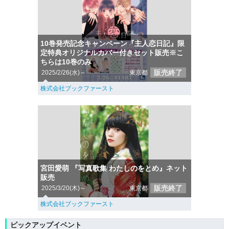
10巻発売記念キャンペーン『主人恋日記』限
定特典オリジナルカバー付きセット販売※こ
ちらは10巻のみ
販売終了
2025/2/26(水)～
東京都
株式会社ブックファースト
宮田愛萌 『写真歌集 わたしのをとめ』ネット
販売
販売終了
2025/3/20(木)～
東京都
株式会社ブックファースト
ピックアップイベント