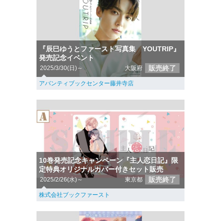
『辰巳ゆうとファースト写真集 YOUTRIP』
発売記念イベント
販売終了
2025/3/30(日)～
大阪府
アバンティブックセンター藤井寺店
10巻発売記念キャンペーン『主人恋日記』限
定特典オリジナルカバー付きセット販売
販売終了
2025/2/26(水)～
東京都
株式会社ブックファースト