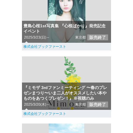
豊島心桜1st写真集 『心桜ばかり』発売記念
イベント
販売終了
2025/3/23(日)～
東京都
株式会社ブックファースト
『ミモザ 3rdファンミーティング 〜春のプレ
ゼンまつり〜いま二人がオススメしたい本や
ものをあつくプレゼン！』※視聴のみ
販売終了
2025/3/20(木)～
東京都
株式会社ブックファースト