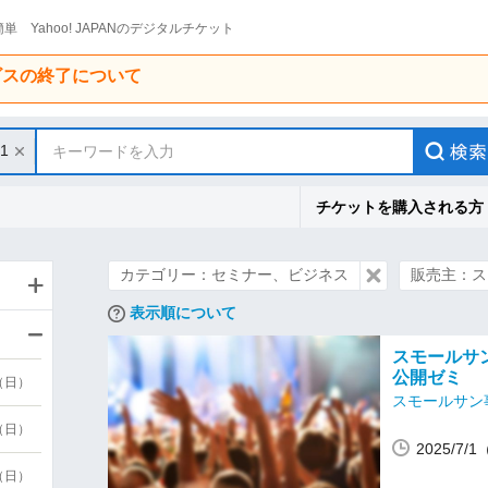
単 Yahoo! JAPANのデジタルチケット
ービスの終了について
31
キーワードを入力
チケットを購入される方
カテゴリー：セミナー、ビジネス
販売主：ス
表示順について
スモールサ
公開ゼミ
9（日）
スモールサン
9（日）
2025/7/
6（日）