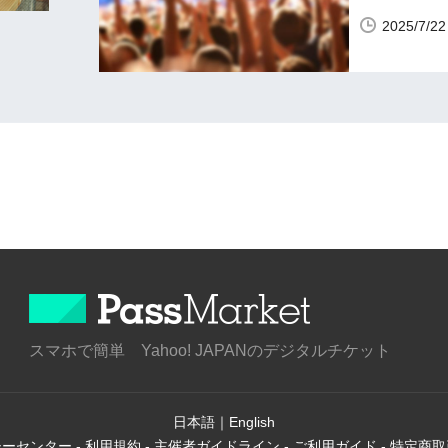
2025/7/
スマホで簡単 Yahoo! JAPANのデジタルチケット
日本語
｜
English
シーセンター
-
利用規約
-
主催者ガイドライン
-
ご利用ガイド
-
特定商取