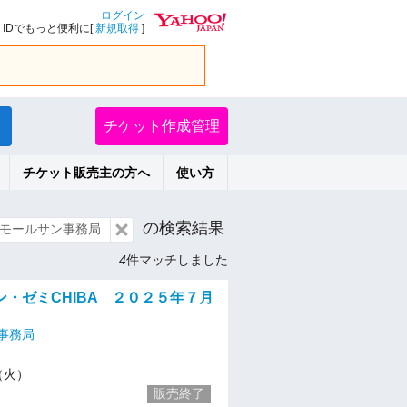
ログイン
IDでもっと便利に[
新規取得
]
チケット作成管理
チケット販売主の方へ
使い方
の検索結果
モールサン事務局
4
件マッチしました
ン・ゼミCHIBA ２０２５年７月
事務局
1（火）
販売終了