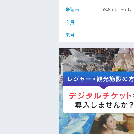
来週末
8/15（土）〜8/1
今月
来月