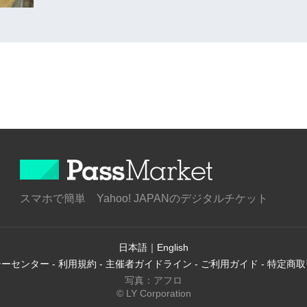
スマホで簡単 Yahoo! JAPANのデジタルチケット
日本語
｜
English
シーセンター
-
利用規約
-
主催者ガイドライン
-
ご利用ガイド
-
特定商取
写真：アフロ
© LY Corporation