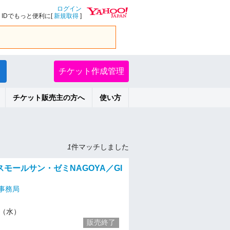
ログイン
IDでもっと便利に[
新規取得
]
チケット作成管理
チケット販売主の方へ
使い方
1
件マッチしました
モールサン・ゼミNAGOYA／GI
事務局
22（水）
販売終了