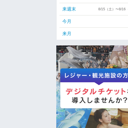
来週末
8/15（土）〜8/1
今月
来月