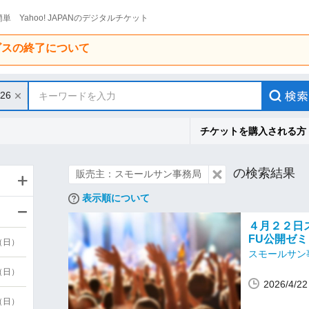
単 Yahoo! JAPANのデジタルチケット
ービスの終了について
/26
キーワードを入力
チケットを購入される方
の検索結果
販売主：スモールサン事務局
表示順について
４月２２日ス
FU公開ゼミ
9（日）
スモールサン
9（日）
2026/4/
6（日）