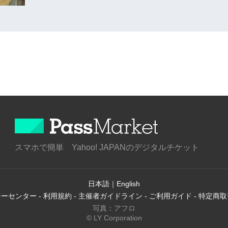
スマホで簡単 Yahoo! JAPANのデジタルチケット
日本語
｜
English
シーセンター
-
利用規約
-
主催者ガイドライン
-
ご利用ガイド
-
特定商取
写真：アフロ
© LY Corporation