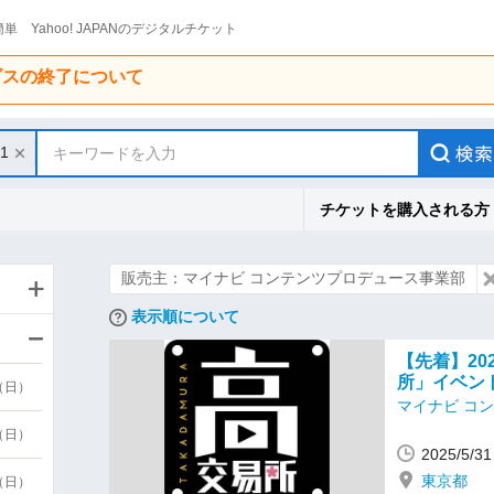
単 Yahoo! JAPANのデジタルチケット
ービスの終了について
/1
キーワードを入力
チケットを購入される方
販売主：マイナビ コンテンツプロデュース事業部
表示順について
【先着】20
所」イベン
9（日）
マイナビ コ
9（日）
2025/5/
東京都
6（日）