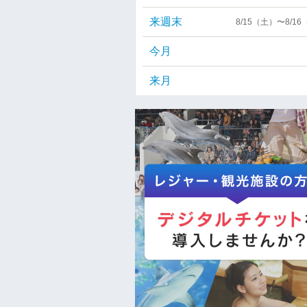
来週末
8/15（土）〜8/1
今月
来月