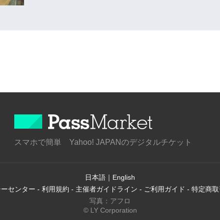
スマホで簡単 Yahoo! JAPANのデジタルチケット
日本語
｜
English
シーセンター
-
利用規約
-
主催者ガイドライン
-
ご利用ガイド
-
特定商取
写真：アフロ
© LY Corporation