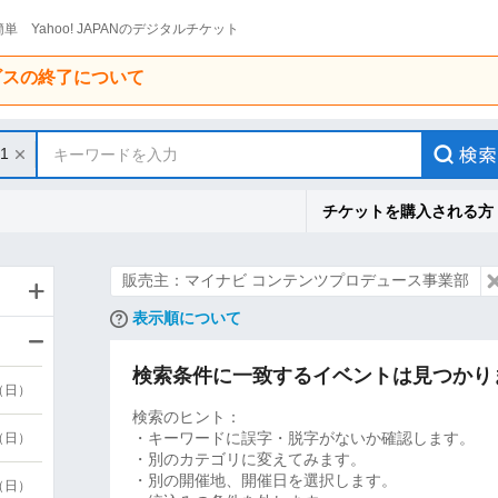
単 Yahoo! JAPANのデジタルチケット
ービスの終了について
31
キーワードを入力
チケットを購入される方
販売主：マイナビ コンテンツプロデュース事業部
表示順について
検索条件に一致するイベントは見つかり
9（日）
検索のヒント：
・キーワードに誤字・脱字がないか確認します。
9（日）
・別のカテゴリに変えてみます。
・別の開催地、開催日を選択します。
6（日）