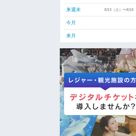
来週末
8/15（土）〜8/1
今月
来月