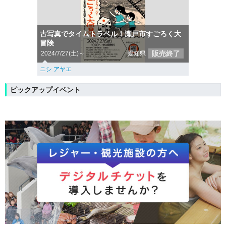
古写真でタイムトラベル！瀬戸市すごろく大
冒険
販売終了
2024/7/27(土)～
愛知県
ニシ アヤエ
ピックアップイベント