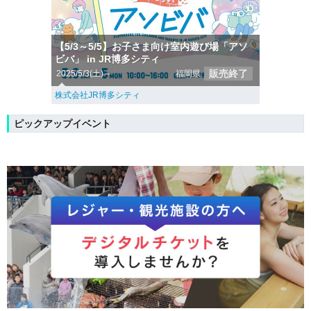
【5/3～5/5】お子さま向け室内遊び場「アソ
ビバ」 in JR博多シティ
販売終了
2025/5/3(土)～
福岡県
株式会社JR博多シティ
ピックアップイベント