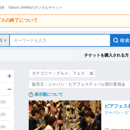
単 Yahoo! JAPANのデジタルチケット
ービスの終了について
11
キーワードを入力
チケットを購入される方
カテゴリー：グルメ、フェス
販売主：ジャパン・ビアフェスティバル実行委員会
表示順について
9（日）
ビアフェス名
ジャパン・ビ
9（日）
6（日）