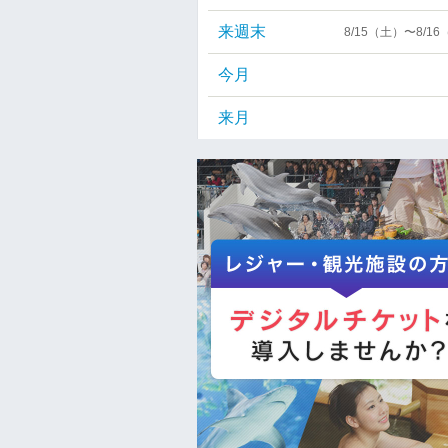
来週末
8/15（土）〜8/1
今月
来月