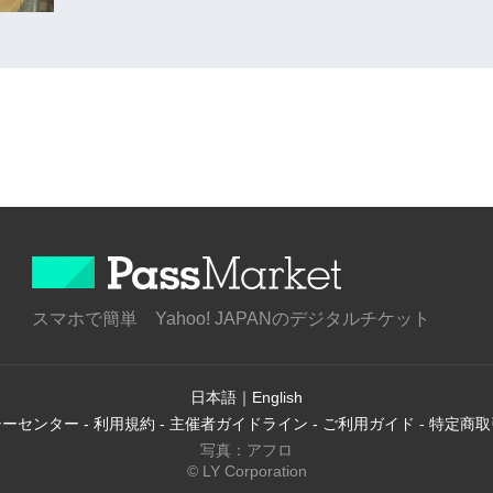
スマホで簡単 Yahoo! JAPANのデジタルチケット
日本語
｜
English
シーセンター
-
利用規約
-
主催者ガイドライン
-
ご利用ガイド
-
特定商取
写真：アフロ
© LY Corporation