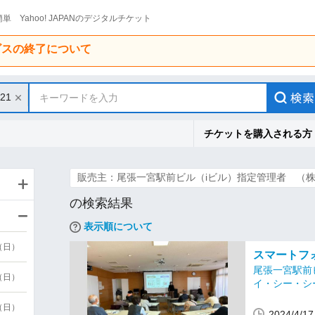
単 Yahoo! JAPANのデジタルチケット
ービスの終了について
/21
キーワードを入力
チケットを購入される方
販売主：尾張一宮駅前ビル（iビル）指定管理者 （
の検索結果
表示順について
9（日）
スマートフ
尾張一宮駅前
9（日）
イ・シー・シ
6（日）
2024/4/