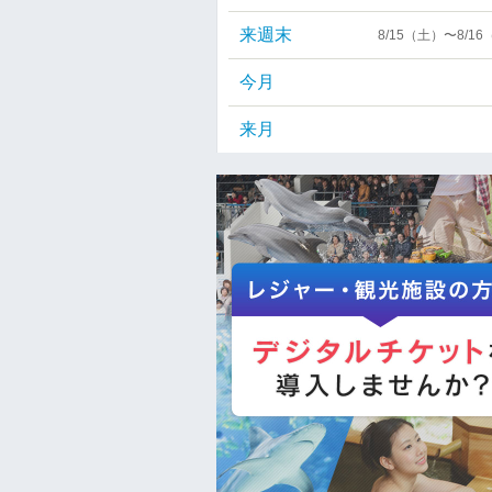
来週末
8/15（土）〜8/1
今月
来月