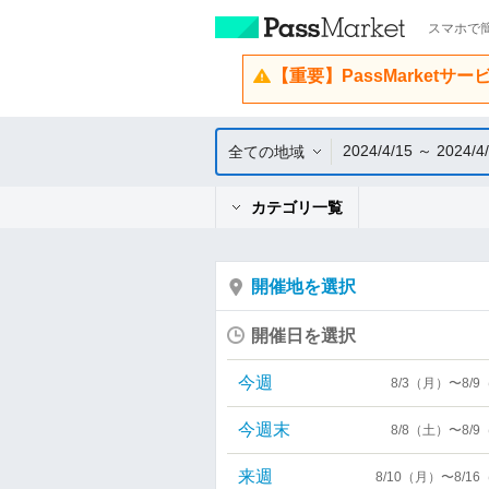
スマホで簡
【重要】PassMarketサ
2024/4/15 ～ 2024/4
全ての地域
カテゴリ一覧
開催地を選択
開催日を選択
今週
8/3（月）〜8/
今週末
8/8（土）〜8/
来週
8/10（月）〜8/1