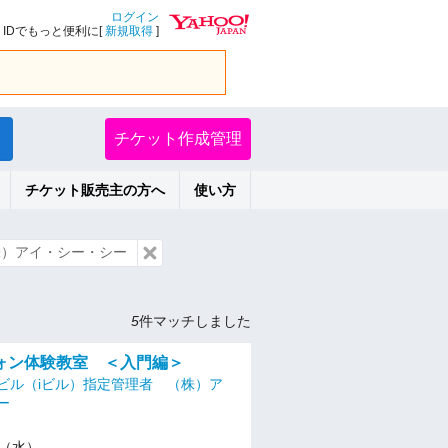
ログイン
IDでもっと便利に[
新規取得
]
チケット作成管理
チケット販売主の方へ
使い方
株）アイ・シー・シー
5
件マッチしました
ォン体験教室 ＜入門編＞
ビル（iビル）指定管理者 （株）ア
ー
17（水）