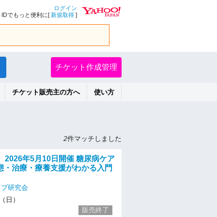
ログイン
IDでもっと便利に[
新規取得
]
チケット作成管理
チケット販売主の方へ
使い方
2
件マッチしました
 2026年5月10日開催 糖尿病ケア
態・治療・療養支援がわかる入門
ップ研究会
10（日）
販売終了