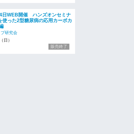
月24日WEB開催 ハンズオンセミナ
を使った2型糖尿病の応用カーボカ
編
ップ研究会
24（日）
販売終了