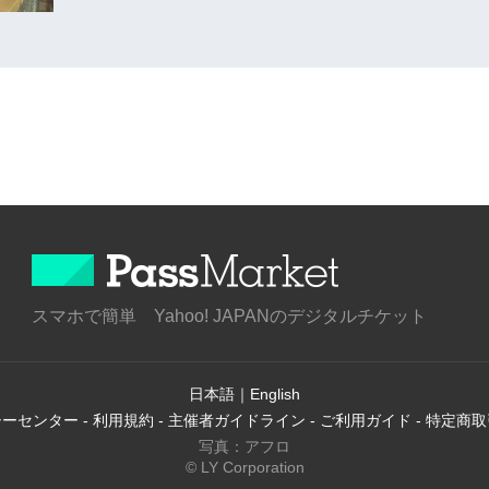
スマホで簡単 Yahoo! JAPANのデジタルチケット
日本語
｜
English
シーセンター
-
利用規約
-
主催者ガイドライン
-
ご利用ガイド
-
特定商取
写真：アフロ
© LY Corporation