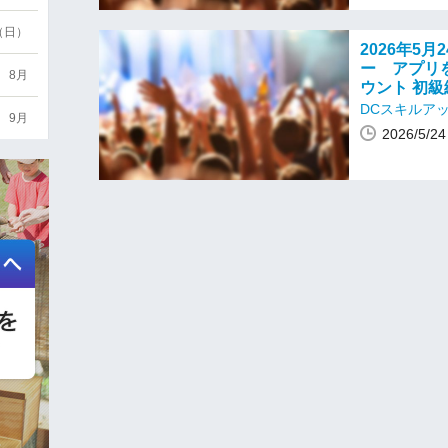
6（日）
2026年5
ー アプリ
8月
ウント 初級
DCスキルア
9月
2026/5/