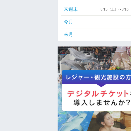
来週末
8/15（土）〜8/1
今月
来月