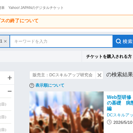
単 Yahoo! JAPANのデジタルチケット
ービスの終了について
31
キーワードを入力
チケットを購入される方
の検索結果
販売主：DCスキルアップ研究会
表示順について
Web型研修
の基礎 病
9（日）
編
DCスキルア
9（日）
2026/5/
6（日）