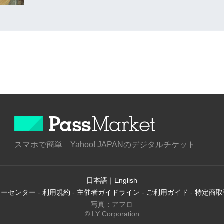
スマホで簡単 Yahoo! JAPANのデジタルチケット
日本語
｜
English
シーセンター
-
利用規約
-
主催者ガイドライン
-
ご利用ガイド
-
特定商取
写真：アフロ
© LY Corporation