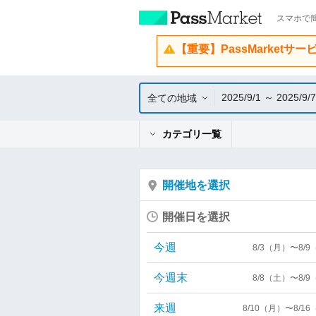
スマホで簡
【重要】PassMarketサ
2025/9/1 ～ 2025/9/7
全ての地域
カテゴリ一覧
開催地を選択
開催日を選択
今週
8/3（月）〜8/
今週末
8/8（土）〜8/
来週
8/10（月）〜8/1