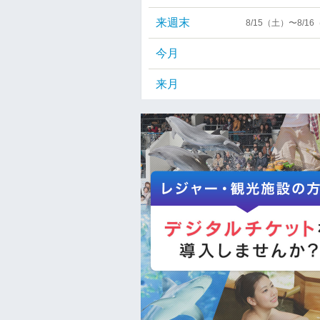
来週末
8/15（土）〜8/1
今月
来月