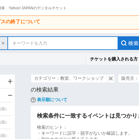
単 Yahoo! JAPANのデジタルチケット
ービスの終了について
キーワードを入力
チケットを購入される方
カテゴリー：教室、ワークショップ
販売主：
の検索結果
表示順について
9（日）
検索条件に一致するイベントは見つかり
9（日）
検索のヒント：
・キーワードに誤字・脱字がないか確認します。
6（日）