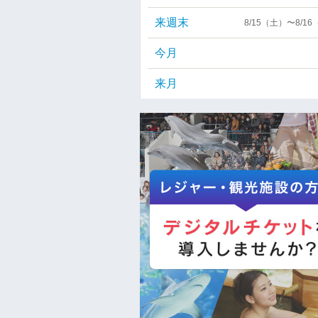
来週末
8/15（土）〜8/1
今月
来月