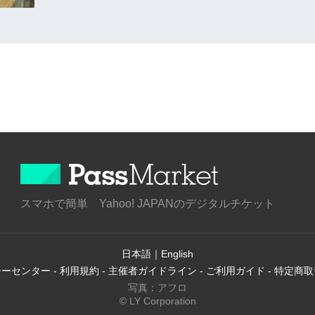
スマホで簡単 Yahoo! JAPANのデジタルチケット
日本語
｜
English
シーセンター
-
利用規約
-
主催者ガイドライン
-
ご利用ガイド
-
特定商取
写真：アフロ
© LY Corporation