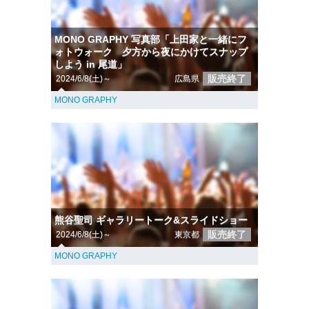
MONO GRAPHY 写真部「上田家と一緒にフ
ォトウォーク 夕方から夜にかけてスナップ
しよう in 尾道」
販売終了
2024/6/8(土)～
広島県
MONO GRAPHY
熊谷聖司 ギャラリートーク&スライドショー
販売終了
2024/6/8(土)～
東京都
MONO GRAPHY