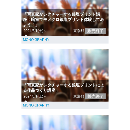
「写真家がレクチャーする銀塩プリント講
座！暗室でモノクロ銀塩プリント体験してみ
よう！」
販売終了
2024/6/1(土)～
東京都
MONO GRAPHY
「写真家がレクチャーする銀塩プリントによ
る作品づくり講座」
販売終了
2024/6/1(土)～
東京都
MONO GRAPHY