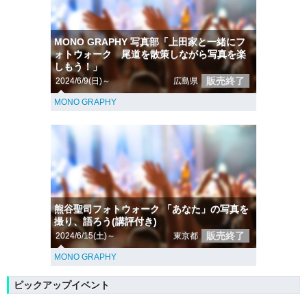
MONO GRAPHY 写真部「上田家と一緒にフ
ォトウォーク 尾道を散策しながら写真を楽
しもう！」
販売終了
2024/6/9(日)～
広島県
MONO GRAPHY
熊谷聖司フォトウォーク 「あなた」の写真を
撮り、語ろう(講評付き)
販売終了
2024/6/15(土)～
東京都
MONO GRAPHY
ピックアップイベント