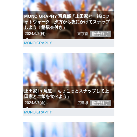
MONO GRAPHY 写真部「上田家と一緒にフ
ォトウォーク 夕方から夜にかけてスナップ
しよう！懇親会付き」
販売終了
2024/6/2(日)～
東京都
MONO GRAPHY
上田家 in 尾道 「ちょこっとスナップして上
田家とご飯を食べよう」
販売終了
2024/6/7(金)～
広島県
MONO GRAPHY