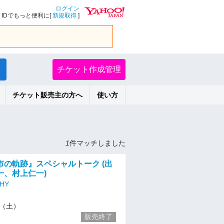
ログイン
IDでもっと便利に[
新規取得
]
チケット作成管理
チケット販売主の方へ
使い方
1
件マッチしました
市の軌跡』スペシャルトーク (出
一、村上仁一)
HY
23（土）
販売終了