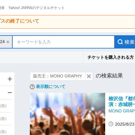
単 Yahoo! JAPANのデジタルチケット
ービスの終了について
/24
キーワードを入力
チケットを購入される方
の検索結果
販売主：MONO GRAPHY
表示順について
柳沢信『都
演：赤城耕
9（日）
MONO GRAP
9（日）
2025/8/
6（日）