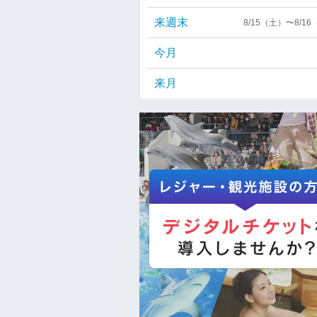
来週末
8/15（土）〜8/1
今月
来月