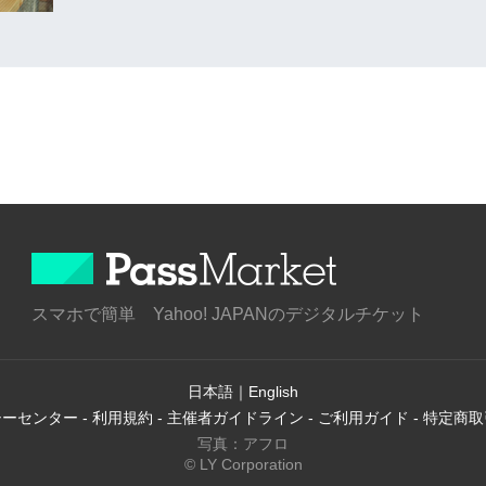
スマホで簡単 Yahoo! JAPANのデジタルチケット
日本語
｜
English
シーセンター
-
利用規約
-
主催者ガイドライン
-
ご利用ガイド
-
特定商取
写真：アフロ
© LY Corporation