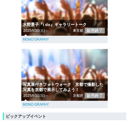
水野景子『i do』ギャラリートーク
販売終了
2025/9/20(土)～
東京都
MONO GRAPHY
写真展付きフォトウォーク 京都で撮影した
写真を京都で展示してみよう！
販売終了
2025/9/21(日)～
京都府
MONO GRAPHY
ピックアップイベント