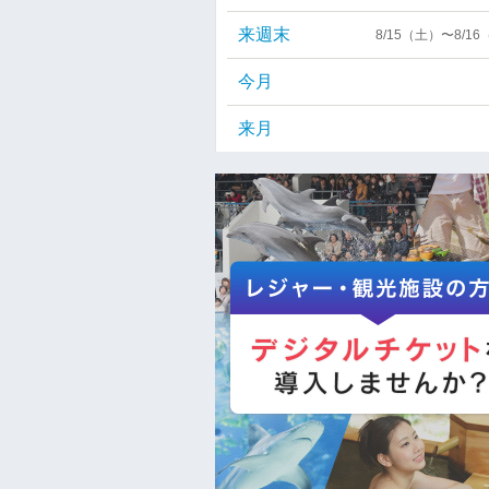
来週末
8/15（土）〜8/1
今月
来月