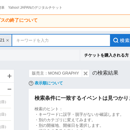
単 Yahoo! JAPANのデジタルチケット
ービスの終了について
/21
キーワードを入力
チケットを購入される方
の検索結果
販売主：MONO GRAPHY
表示順について
検索条件に一致するイベントは見つかり
9（日）
検索のヒント：
・キーワードに誤字・脱字がないか確認します。
9（日）
・別のカテゴリに変えてみます。
・別の開催地、開催日を選択します。
6（日）