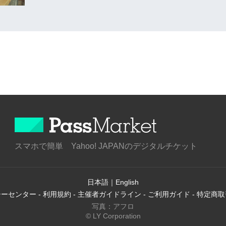
スマホで簡単 Yahoo! JAPANのデジタルチケット
日本語
｜
English
シーセンター
-
利用規約
-
主催者ガイドライン
-
ご利用ガイド
-
特定商取
写真：アフロ
© LY Corporation