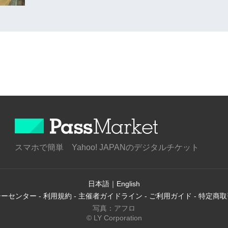
スマホで簡単 Yahoo! JAPANのデジタルチケット
日本語
｜
English
シーセンター
-
利用規約
-
主催者ガイドライン
-
ご利用ガイド
-
特定商取
写真：アフロ
© LY Corporation