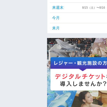
来週末
8/15（土）〜8/1
今月
来月