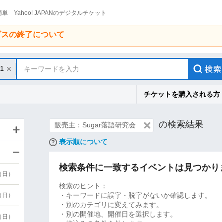
単 Yahoo! JAPANのデジタルチケット
ービスの終了について
31
キーワードを入力
チケットを購入される方
の検索結果
販売主：Sugar落語研究会
表示順について
検索条件に一致するイベントは見つかり
9（日）
検索のヒント：
・キーワードに誤字・脱字がないか確認します。
9（日）
・別のカテゴリに変えてみます。
・別の開催地、開催日を選択します。
6（日）