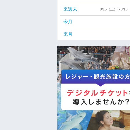
来週末
8/15（土）〜8/1
今月
来月