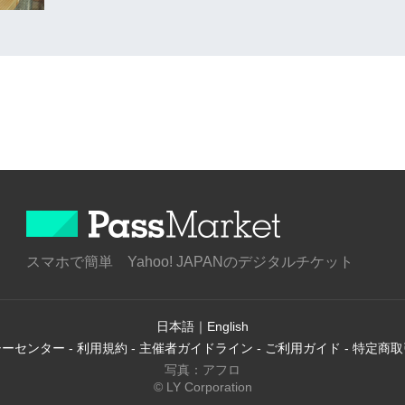
スマホで簡単 Yahoo! JAPANのデジタルチケット
日本語
｜
English
シーセンター
-
利用規約
-
主催者ガイドライン
-
ご利用ガイド
-
特定商取
写真：アフロ
© LY Corporation