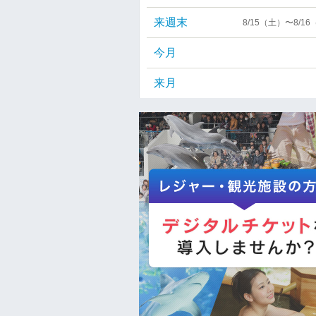
来週末
8/15（土）〜8/1
今月
来月