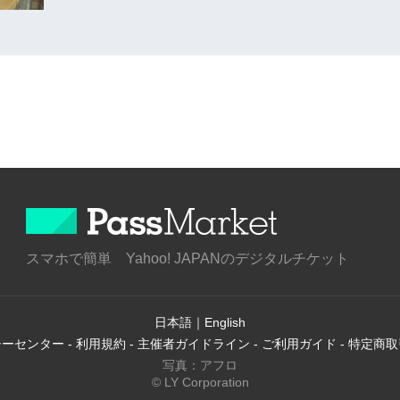
スマホで簡単 Yahoo! JAPANのデジタルチケット
日本語
｜
English
シーセンター
-
利用規約
-
主催者ガイドライン
-
ご利用ガイド
-
特定商取
写真：アフロ
© LY Corporation