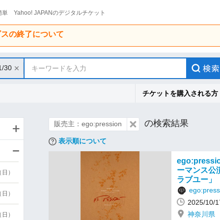
単 Yahoo! JAPANのデジタルチケット
ービスの終了について
1/30
キーワードを入力
チケットを購入される方
の検索結果
販売主：ego:pression
表示順について
ego:pres
ーマンス公演
9（日）
ラブユー」
ego:press
9（日）
2025/10
神奈川県
6（日）