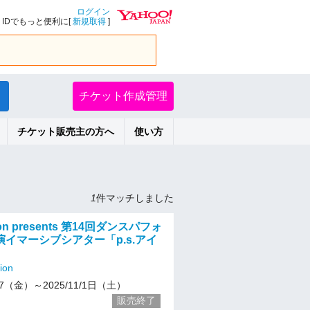
ログイン
IDでもっと便利に[
新規取得
]
チケット作成管理
チケット販売主の方へ
使い方
1
件マッチしました
sion presents 第14回ダンスパフォ
イマーシブシアター「p.s.アイ
ion
/17（金）～2025/11/1日（土）
販売終了